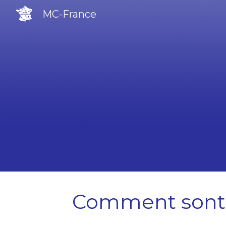
MC-France
Sk
Comment sont p